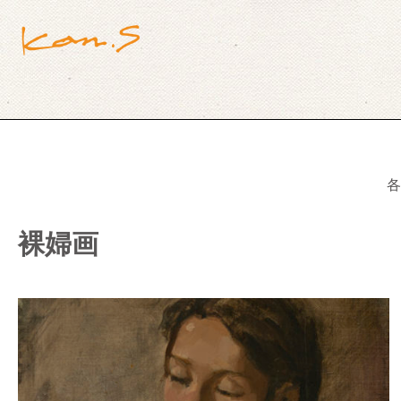
各
裸婦画