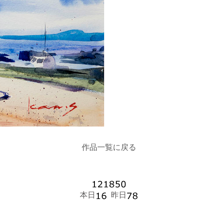
作品一覧に戻る
本日
昨日