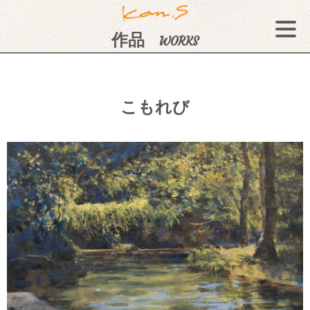
作品
WORKS
こもれび