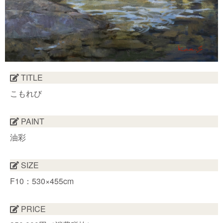
TITLE
こもれび
PAINT
油彩
SIZE
F10：530×455cm
PRICE